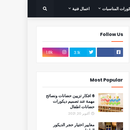
ورات المناسبات
اعمال فنية
Follow Us
1.8k
3.1k
Most Popular
6 افكار تزيين حضانات ونصائح
مهمة عند تصميم ديكورات
حضانات اطفال
أكتوبر 20, 2021
معايير اختيار حجر الديكور