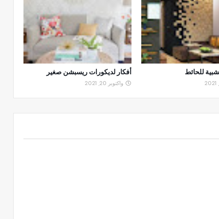
بية للحائط
أفكار لديكورات ريسبشن صغير
واكتوبر 20, 2021