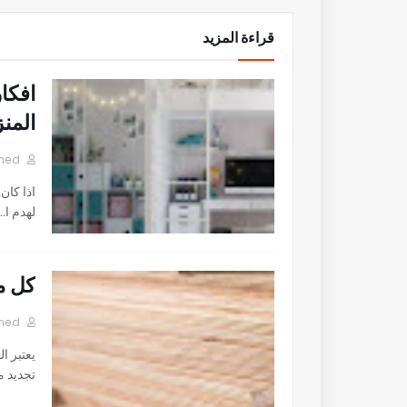
قراءة المزيد
افكا
المن
mohamed
اذا كان
لهدم ا…
كل ما
mohamed
يعتبر ا
تجديد 