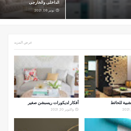
الداخلى والخارجى
نونبر 08, 2021
عرض المزيد
بية للحائط
أفكار لديكورات ريسبشن صغير
واكتوبر 20, 2021