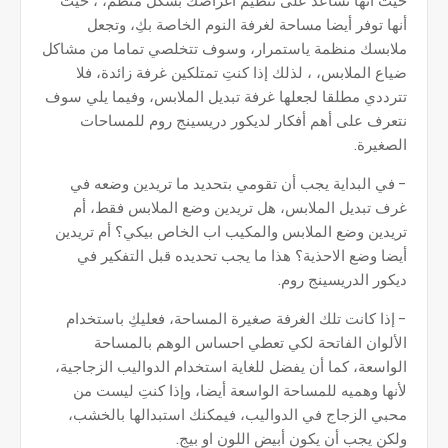
حيث أنها تساعد على تنظيم أغراضك بشكل منظم، ، حيث
أنها توفر أيضا مساحة لغرفة النوم الخاصة بكِ، وتجعل
ملابسك منظمة ياستمرار، وسوف تتخلصي تماما من مشاكل
ضياع الملابس، ، لذلك إذا كنتِ تمتلكين غرفة زائدة، فلا
تترددي مطلقا لجعلها غرفة تبديل الملابس، وفيما يلي سوف
نتعرف على أهم أفكار لديكور دريسينج روم للمساحات
الصغيرة.
- في البداية يجب أن تقومي بتحديد ما تريدين وضعه في
غرف تبديل الملابس، هل تريدين وضع الملابس فقط، أم
تريدين وضع الملابس والمكيب اب الخاص بيكي؟ أم تريدين
أيضا وضع الاحذية؟ هذا ما يجب تحديده قبل التفكير في
ديكور الدريسينج روم.
- إذا كانت تلك الغرفة صغيرة المساحة، فعليكِ باستخدام
الألوان الفاتحة لكي تعطي احساس الوهم بالمساحة
الواسعة، كما أن يفضل للغاية استخدام الدواليب الزجاجية،
لأنها وهميه للمساحة الواسعة أيضا، وإذا كنتِ ليست من
محبي الزجاج في الدواليب، فيمكنك استبدالها بالخشب،
ولكن يجب أن يكون أبيض اللون او بيج.