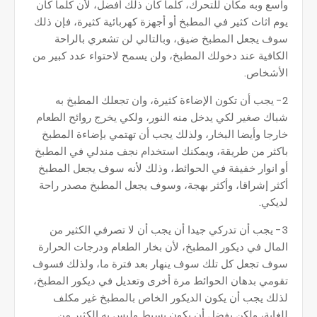
واسع وبه مكان للتحرك، كلما كان ذلك أفضل، لأن كلما كان
يوم اثاث كثير في المطبخ أو أجهزة كهربائية كثيرة، فإن ذلك
سوف يجعل المطبخ ضيق، وبالتالي لن تشعري بالراحة
الكافية عند دخولك المطبخ، ولن يسمح لاحتواء عدد كبير من
الأشخاص.
2- يجب أن تكون الإضاءة كثيرة، وان تجعلك المطبخ به
شباك صغير لكي يدخل منه النور، ولكي يخرج روائح الطعام
خارجا وأيضا البخار، ولذلك يجب أن تهتمي بإضاءة المطبخ
باكثر من طريقة، ويمكنك استخدام نجف مندلي في المطبخ
أو انوار خفيفة في الحوائط، وذلك لأنه سوف يجعل المطبخ
أكثر إشراقا، وأكثر بهجة، وسوف يجعل المطبخ مصدر راحة
لديكي.
3- يجب أن تدركي جيدا أن يجب أن لا تصرفي الكثير من
المال في ديكور المطبخ، لأن بخار الطعام ودرجات الحرارة
سوف تجعل كل تلك سوف ينهار بعد فترة ما، ولذلك فسوف
تقومي بدهان الحوائط مرة أخرى وتعديل في ديكور المطبخ،
لذلك يجب أن يكون الديكور الخاص بالمطبخ غير مكلف
للغاية، ولكن يفضل أن يكون بسيط وليس به الكثير من