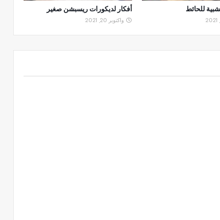
بية للحائط
أفكار لديكورات ريسبشن صغير
واكتوبر 20, 2021