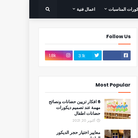
ورات المناسبات
اعمال فنية
Follow Us
1.8k
3.1k
Most Popular
6 افكار تزيين حضانات ونصائح
مهمة عند تصميم ديكورات
حضانات اطفال
أكتوبر 20, 2021
معايير اختيار حجر الديكور