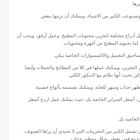
رها.
ستوعب الكثير من الاشياء، ويمكنك أن تزينها ببعض
ل أدراج مختلفة لتخزين محتويات المطبخ، وعمل أرفق، ويجب أن
ما يحتويه المطبخ من أجهزة ومحتويات.
احيق التجميل والاكسسوارات الخاصة بيكي.
لتخزين، ويمكنك عملها في كلا من المطابخ والحملات وأيضا
 بحيث أنها تتلائم مع الديكور الكلي.
ظهر جذاب ومبهر للغاية، ويمكنك تصميمه بألواح خشبية.
اس، أسفل السراير الخاصة بكِ، حيث يمكنك عمل اردج أسفل
لخاصة بكِ.
تشمل الكثير من التخزينات التي لا تحبذي أن يراها الضيوف،
لحديثة فهي تعطي شكل ومظهر جذاب.