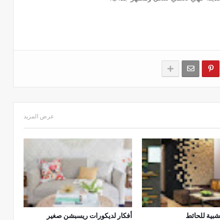
عرض المزيد
بية للحائط
أفكار لديكورات ريسبشن صغير