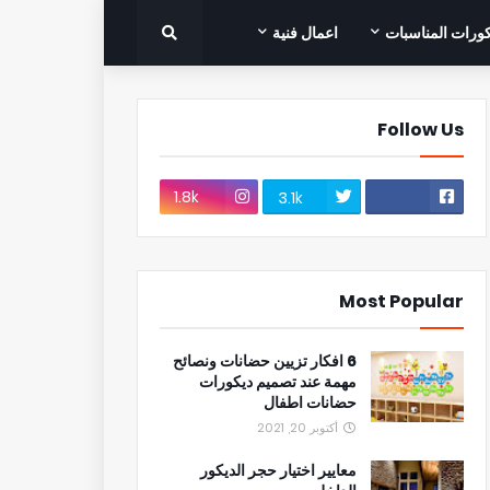
ورات المناسبات
اعمال فنية
Follow Us
1.8k
3.1k
Most Popular
6 افكار تزيين حضانات ونصائح
مهمة عند تصميم ديكورات
حضانات اطفال
أكتوبر 20, 2021
معايير اختيار حجر الديكور