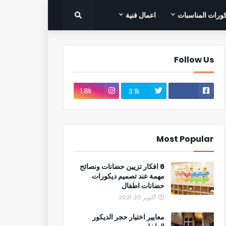
ورات المناسبات
اعمال فنية
Follow Us
1.8k
3.1k
Most Popular
6 افكار تزيين حضانات ونصائح
مهمة عند تصميم ديكورات
حضانات اطفال
أكتوبر 20, 2021
معايير اختيار حجر الديكور