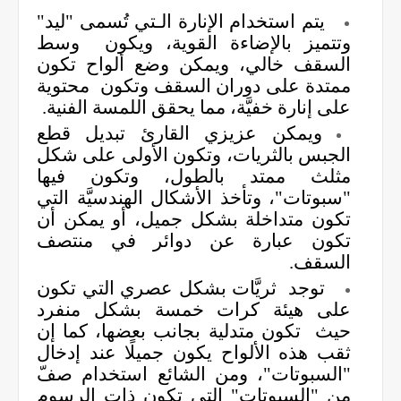
يتم استخدام الإنارة الـتي تُسمى "ليد"
وتتميز بالإضاءة القوية، ويكون وسط
السقف خالي، ويمكن وضع ألواح تكون
ممتدة على دوران السقف وتكون
محتوية
على إنارة خفيَّة، مما يحقق اللمسة الفنية.
ويمكن عزيزي القارئ تبديل قطع
الجبس بالثريات، وتكون الأولى على شكل
مثلث ممتد بالطول، وتكون فيها
"سبوتات"، وتأخذ الأشكال الهندسيَّة التي
تكون متداخلة بشكل جميل، أو يمكن أن
تكون عبارة عن دوائر في منتصف
السقف.
توجد ثريَّات بشكل عصري التي تكون
على هيئة كرات خمسة بشكل منفرد
حيث تكون متدلية بجانب بعضها، كما إن
ثقب هذه الألواح يكون جميلًا عند إدخال
"السبوتات"، ومن الشائع استخدام صفّ
من "السبوتات" التي تكون ذات الرسوم