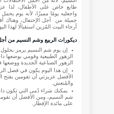
النسيم، لأنه من أجمل الاحتفالات ا
طابع خاص على الأطفال، لذا عز
واجعليه يومًا مميزًا، لأنه يوم يح
جميلة من
أجل الإحتفال، وهناك أ
أرجاء البيت المُزين استقبالًا لهذا اليو
ديكورات الربيع وشم النسيم من أجل
إن يوم شم النسيم يرمز بحلول 
الزهور الطبيعية وقومي بوضعها دا
الزهور الصناعية الجديدة ووضعها ف
إن هذا اليوم يكون في فصل الر
الأفضل عزيزتي أن تقومين بفتح الن
والمُنعش.
يمكنك شراء دُمى التي تكون ذات 
شم النسيم، ومن الأفضل أن تقومي 
على مائدة الإفطار.