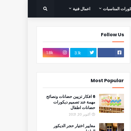
ورات المناسبات
اعمال فنية
Follow Us
1.8k
3.1k
Most Popular
6 افكار تزيين حضانات ونصائح
مهمة عند تصميم ديكورات
حضانات اطفال
أكتوبر 20, 2021
معايير اختيار حجر الديكور